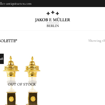
ler-antiquitaeten.com
Showing the
OLETTE”
uft
OUT OF STOCK