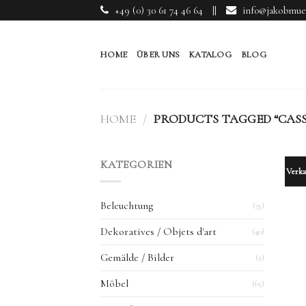
Skip
+49 (0) 30 61 74 46 64
||
info@jakobmuel
to
content
HOME
ÜBER UNS
KATALOG
BLOG
HOME
/
PRODUCTS TAGGED “CASS
KATEGORIEN
Verka
Beleuchtung
(35)
Dekoratives / Objets d'art
(40)
Gemälde / Bilder
(2)
Möbel
(65)