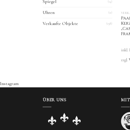
Spiegel
(14)
Uhren
(11)
VERK
Paa
Ker
Verkaufte Objekte
(198)
„Cas
Fran
inkl.
zzgl.
Instagram
ÜBER UNS
MI