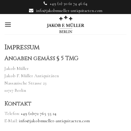
Skip
+49 (0) 30 61 74 46 64
to
info@jakobmueller-antiquitaeten.com
content
Impressum
Angaben gemäß § 5 TMG
Jakob Müller
Jakob F. Müller Antiquitäten
Nassauische Strasse 23
10717 Berlin
Kontakt
Telefon:
+49 (0)172 765 55 24
E-Mail:
info@jakobmueller-antiquitaeten.com