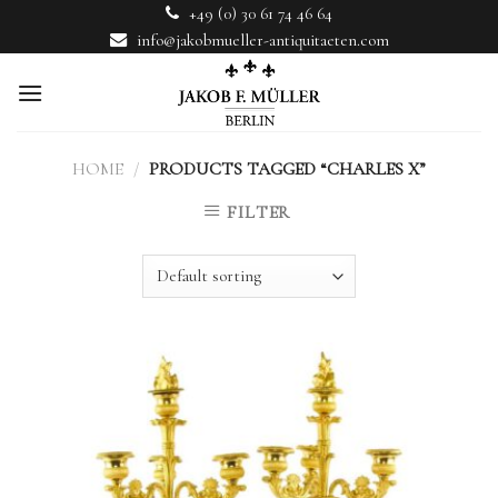
Skip
+49 (0) 30 61 74 46 64
to
info@jakobmueller-antiquitaeten.com
content
HOME
/
PRODUCTS TAGGED “CHARLES X”
FILTER