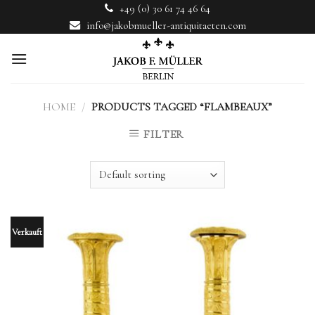
Skip
+49 (0) 30 61 74 46 64
to
info@jakobmueller-antiquitaeten.com
content
HOME
/
PRODUCTS TAGGED “FLAMBEAUX”
FILTER
Verkauft