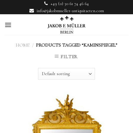
Skip
+49 (0) 30 61 74 46 64
to
info@jakobmueller-antiquitaeten.com
content
HOME
/
PRODUCTS TAGGED “KAMINSPIEGEL”
FILTER