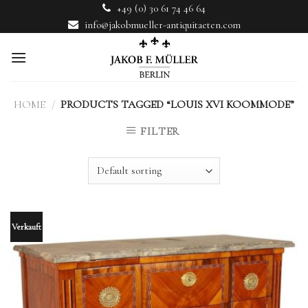
Skip
+49 (0) 30 61 74 46 64
to
info@jakobmueller-antiquitaeten.com
content
HOME
/
PRODUCTS TAGGED “LOUIS XVI KOOMMODE”
FILTER
Verkauft