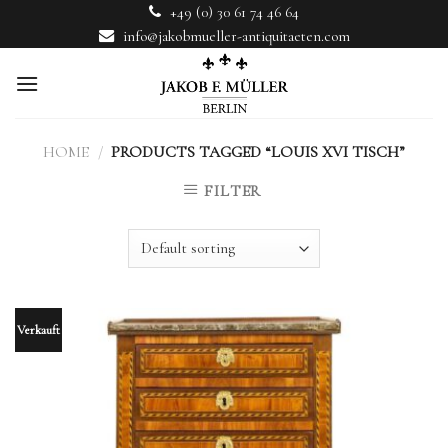
Skip
+49 (0) 30 61 74 46 64
to
info@jakobmueller-antiquitaeten.com
content
HOME
/
PRODUCTS TAGGED “LOUIS XVI TISCH”
FILTER
Verkauft