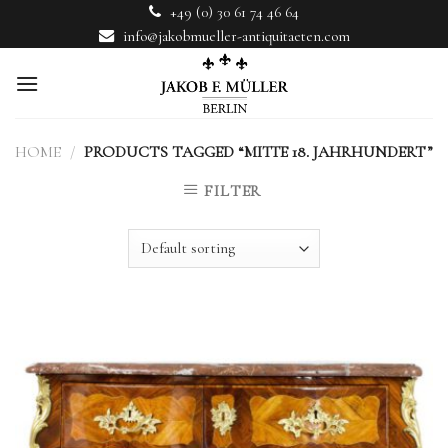
Skip
+49 (0) 30 61 74 46 64
to
info@jakobmueller-antiquitaeten.com
content
HOME
/
PRODUCTS TAGGED “MITTE 18. JAHRHUNDERT”
FILTER