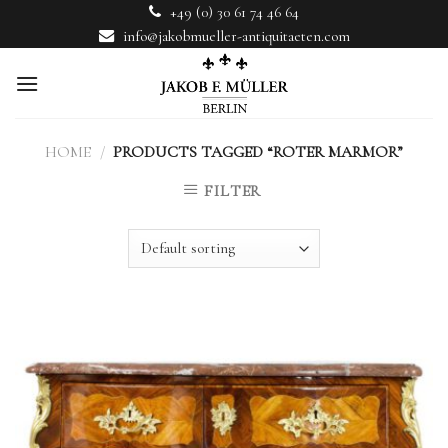
Skip
+49 (0) 30 61 74 46 64
to
info@jakobmueller-antiquitaeten.com
content
HOME
/
PRODUCTS TAGGED “ROTER MARMOR”
FILTER