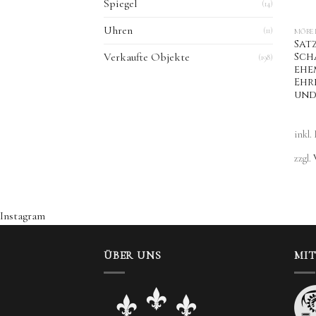
Spiegel
(14)
Uhren
(11)
MÖBE
Sat
Sch
Verkaufte Objekte
(198)
ehe
Ehr
und
inkl.
zzgl.
Instagram
ÜBER UNS
MI