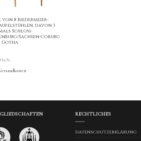
L
z von 8 Biedermeier-
aufelstühlen, davon 3
mals Schloß
enburg/Sachsen-Coburg
 Gotha
 MwSt.
Versandkosten
TGLIEDSCHAFTEN
RECHTLICHES
DATENSCHUTZERKLÄRUNG