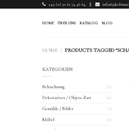
Skip
+49 (0) 30 61 74 46 64
||
info@jakobmuel
to
content
HOME
ÜBER UNS
KATALOG
BLOG
HOME
/
PRODUCTS TAGGED “SCH
KATEGORIEN
Beleuchtung
(35)
Dekoratives / Objets d'art
(40)
Gemälde / Bilder
(2)
Möbel
(65)