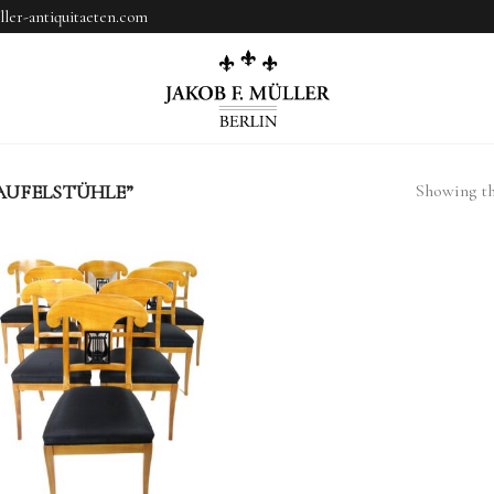
ler-antiquitaeten.com
Showing the
AUFELSTÜHLE”