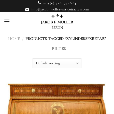
Skip
+49 (0) 30 61 74 46 64
to
info@jakobmueller-antiquitaeten.com
content
HOME
/
PRODUCTS TAGGED “ZYLINDERSEKRETÄR”
FILTER