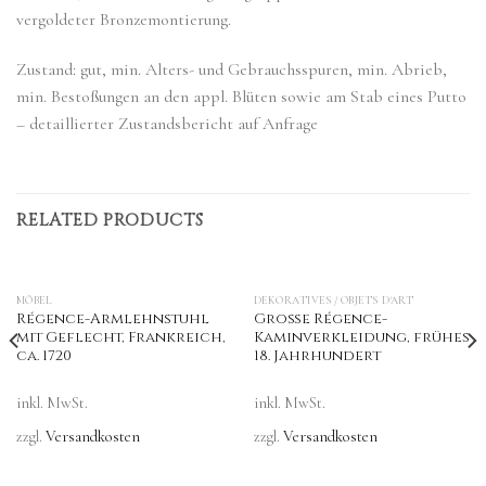
vergoldeter Bronzemontierung.
Zustand: gut, min. Alters- und Gebrauchsspuren, min. Abrieb,
min. Bestoßungen an den appl. Blüten sowie am Stab eines Putto
– detaillierter Zustandsbericht auf Anfrage
RELATED PRODUCTS
MÖBEL
DEKORATIVES / OBJETS D'ART
Régence-Armlehnstuhl
Große Régence-
mit Geflecht, Frankreich,
Kaminverkleidung, frühes
ca. 1720
18. Jahrhundert
inkl. MwSt.
inkl. MwSt.
zzgl.
Versandkosten
zzgl.
Versandkosten