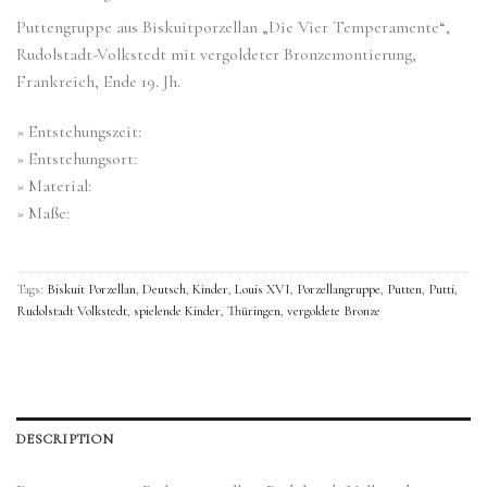
Puttengruppe aus Biskuitporzellan „Die Vier Temperamente“,
Rudolstadt-Volkstedt mit vergoldeter Bronzemontierung,
Frankreich, Ende 19. Jh.
» Entstehungszeit:
» Entstehungsort:
» Material:
» Maße:
Tags:
Biskuit Porzellan
,
Deutsch
,
Kinder
,
Louis XVI
,
Porzellangruppe
,
Putten
,
Putti
,
Rudolstadt Volkstedt
,
spielende Kinder
,
Thüringen
,
vergoldete Bronze
DESCRIPTION