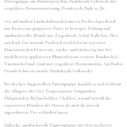
Puttengruppe aus Biskuitporzellan, Rudolstadt-Volkstedt mit
vergoldeter Bronzemontierung, Frankreich, Ende 19. Jh.:
vier auf rundem Landschaftssockel um ein Rechteckpiedestal
mit Kratervase gruppierte Putti, in bewegter Haltung und
ausdrucksvoller Mimik mit Ziegenbock, Schaf, Kalb bzw. Eber
spielend. Das zentrale Piedestal wird bekrönt von einer
klassizistischen Kratervase, vorder- und rückseitig mit frei
modellierten applizierten Blumenfestons verziert. Rundsockel,
Vasensockel und -rand mit vergoldeter Bronzemontur. Am Boden
Pseudo-Schwertermarke (Rudolstadt-Volkstedt).
Bei der hier dargestellten Puttengruppe handelt es sich wohl um
die Allegorie der Vier Temperamente Sanguiniker,
Phlegmatiker, Melancholiker, Choliker, worauf sowohl die
expressiven Mimiken der Putten als auch die jeweils
zugeordneten Tier schließen lassen.
Hübsche, ausdrucksvolle Figurengruppe mit fein ziselierter