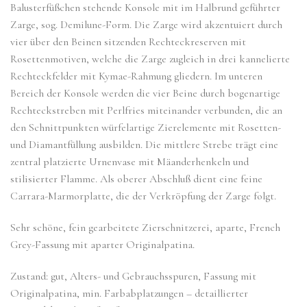
Balusterfüßchen stehende Konsole mit im Halbrund geführter
Zarge, sog. Demilune-Form. Die Zarge wird akzentuiert durch
vier über den Beinen sitzenden Rechteckreserven mit
Rosettenmotiven, welche die Zarge zugleich in drei kannelierte
Rechteckfelder mit Kymae-Rahmung gliedern. Im unteren
Bereich der Konsole werden die vier Beine durch bogenartige
Rechteckstreben mit Perlfries miteinander verbunden, die an
den Schnittpunkten würfelartige Zierelemente mit Rosetten-
und Diamantfüllung ausbilden. Die mittlere Strebe trägt eine
zentral platzierte Urnenvase mit Mäanderhenkeln und
stilisierter Flamme. Als oberer Abschluß dient eine feine
Carrara-Marmorplatte, die der Verkröpfung der Zarge folgt.
Sehr schöne, fein gearbeitete Zierschnitzerei, aparte, French
Grey-Fassung mit aparter Originalpatina.
Zustand: gut, Alters- und Gebrauchsspuren, Fassung mit
Originalpatina, min. Farbabplatzungen – detaillierter