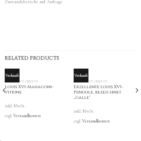
Zustandsbericht auf Anfrage
RELATED PRODUCTS
Verkauft
Verkauft
OUT OF STOCK
OUT OF STOCK
VERKAUFTE OBJEKTE
VERKAUFTE OBJEKTE
Louis XVI-Mahagoni-
Exzellente Louis XVI-
Vitrine
Pendule, bezeichnet
„Galle“
inkl. MwSt.
inkl. MwSt.
zzgl.
Versandkosten
zzgl.
Versandkosten