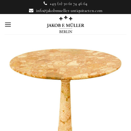
Skip
+49 (0) 30 61 74 46 64
to
info@jakobmueller-antiquitaeten.com
content