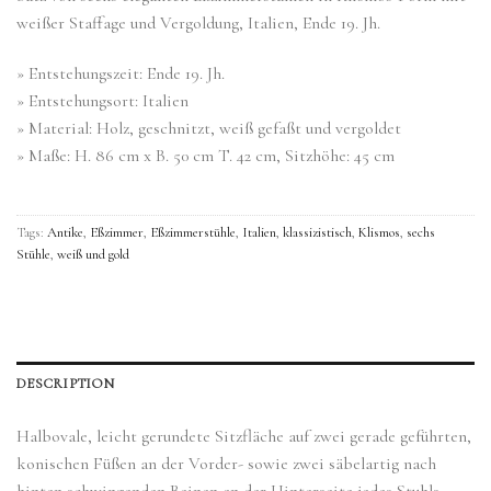
weißer Staffage und Vergoldung, Italien, Ende 19. Jh.
» Entstehungszeit: Ende 19. Jh.
» Entstehungsort: Italien
» Material: Holz, geschnitzt, weiß gefaßt und vergoldet
» Maße: H. 86 cm x B. 50 cm T. 42 cm, Sitzhöhe: 45 cm
Tags:
Antike
,
Eßzimmer
,
Eßzimmerstühle
,
Italien
,
klassizistisch
,
Klismos
,
sechs
Stühle
,
weiß und gold
DESCRIPTION
Halbovale, leicht gerundete Sitzfläche auf zwei gerade geführten,
konischen Füßen an der Vorder- sowie zwei säbelartig nach
hinten schwingenden Beinen an der Hinterseite jedes Stuhls.