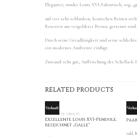
Eleganter, runder Louis XVI-Salontisch, sog. „gu
auf vier sehr schlanken, konischen Beinen ste
Rosetten aus vergoldeter Bronze getrennt sind
Durch seine Geradlinigkeit und seine schlichte
ein modernes Ambiente einfügt.
Zustand: sehr gut, Auffrischung der Schellack-
RELATED PRODUCTS
Verkauft
Verkau
OUT OF STOCK
VERKAUFTE OBJEKTE
VERKA
Exzellente Louis XVI-Pendule,
Paar
bezeichnet „Galle“
inkl.