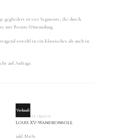
e gegliedert in vier Segmente, die durch
atte mit Bronze-Umrandung.
rragend sowohl in ein klassisches als auch in
cht auf Anfrage.
Verkauft
OUT OF STOCK
VERKAUFTE OBJEKTE
Louis XV-Wandkonsole
inkl. MwSt.