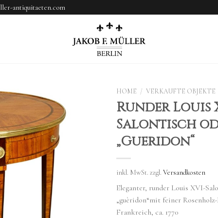
ler-antiquitaeten.com
HOME
/
VERKAUFTE OBJEKTE
Runder Louis 
Salontisch od
„Gueridon“
inkl. MwSt.
zzgl.
Versandkosten
Eleganter, runder Louis XVI-Salo
„guèridon“mit feiner Rosenholz
Frankreich, ca. 1770