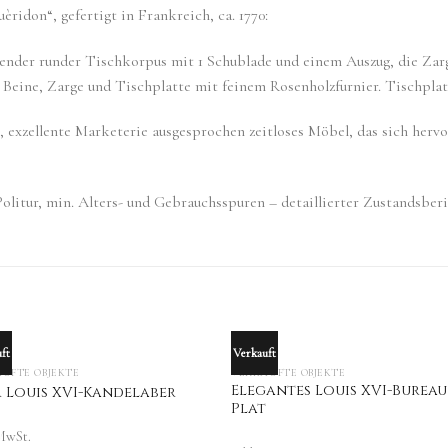
èridon“, gefertigt in Frankreich, ca. 1770:
hender runder Tischkorpus mit 1 Schublade und einem Auszug, die Zarg
. Beine, Zarge und Tischplatte mit feinem Rosenholzfurnier. Tischpl
, exzellente Marketerie ausgesprochen zeitloses Möbel, das sich hervo
Politur, min. Alters- und Gebrauchsspuren – detaillierter Zustandsberi
ft
Verkauft
OUT OF STOCK
OUT OF STOCK
UFTE OBJEKTE
VERKAUFTE OBJEKTE
Elegantes Louis XVI-Bureau
 Louis XVI-Kandelaber
Plat
 MwSt.