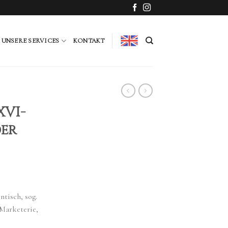
UNSERE SERVICES
KONTAKT
XVI-
er
ntisch, sog.
-Marketerie,