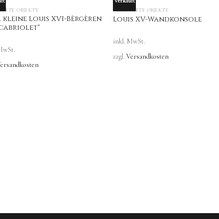
ft
Verkauft
OUT OF STOCK
OUT OF STOCK
UFTE OBJEKTE
VERKAUFTE OBJEKTE
 kleine Louis XVI-Bèrgèren
Louis XV-Wandkonsole
 cabriolet“
inkl. MwSt.
 MwSt.
zzgl.
Versandkosten
ersandkosten