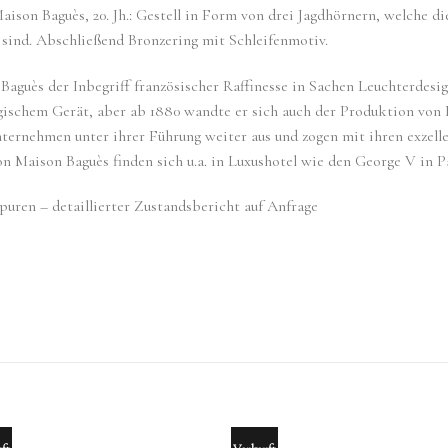
ison Baguès, 20. Jh.: Gestell in Form von drei Jagdhörnern, welche die
 sind. Abschließend Bronzering mit Schleifenmotiv.
Baguès der Inbegriff französischer Raffinesse in Sachen Leuchterdesi
gischem Gerät, aber ab 1880 wandte er sich auch der Produktion von 
ternehmen unter ihrer Führung weiter aus und zogen mit ihren exzell
von Maison Baguès finden sich u.a. in Luxushotel wie den George V in 
puren – detaillierter Zustandsbericht auf Anfrage