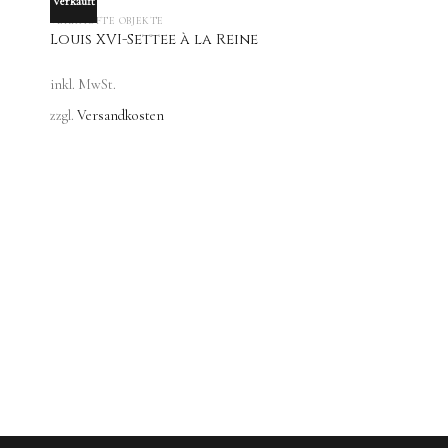
Verkauft
OUT OF STOCK
VERKAUFTE OBJEKTE
Louis XVI-Settee à la Reine
inkl. MwSt.
zzgl.
Versandkosten