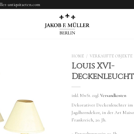
ler-antiquitaeten.com
HOME
/
VERKAUFTE OBJEKTE
Louis XVI-
Deckenleucht
inkl. MwSt.
zzgl.
Versandkosten
Dekorativer Deckenleuchter im 
Jagdhorndekor, in der Art Maiso
Frankreich, 20. Jh.
» Entstehungszeit: 20. Jh.