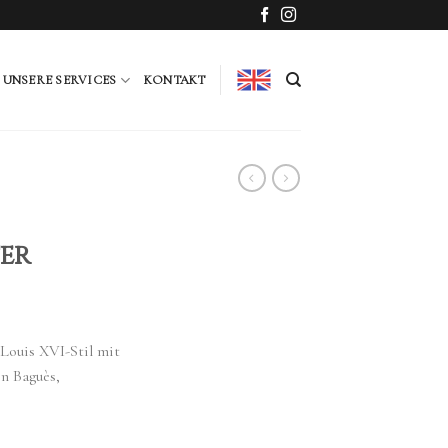
UNSERE SERVICES
KONTAKT
er
Louis XVI-Stil mit
n Baguès,