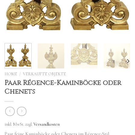
HOME
/
VERKAUFTE OBJEKTE
Paar Régence-Kaminböcke oder
Chenets
inkl. MwSt.
zzgl.
Versandkosten
Paar feine Kaminböcke oder Chenets im Régence-Stil,