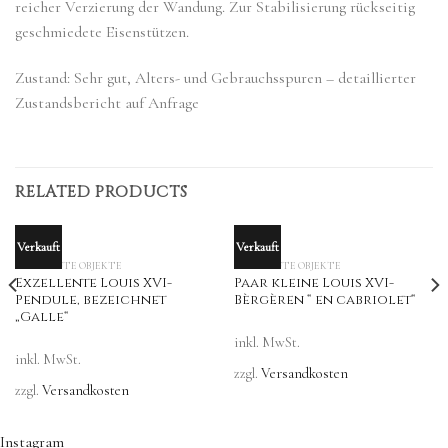
reicher Verzierung der Wandung. Zur Stabilisierung rückseitig
geschmiedete Eisenstützen.
Zustand: Sehr gut, Alters- und Gebrauchsspuren – detaillierter
Zustandsbericht auf Anfrage
RELATED PRODUCTS
Verkauft
Verkauft
OUT OF STOCK
OUT OF STOCK
VERKAUFTE OBJEKTE
VERKAUFTE OBJEKTE
Exzellente Louis XVI-
Paar kleine Louis XVI-
Pendule, bezeichnet
Bèrgèren “ en cabriolet“
„Galle“
inkl. MwSt.
inkl. MwSt.
zzgl.
Versandkosten
zzgl.
Versandkosten
Instagram