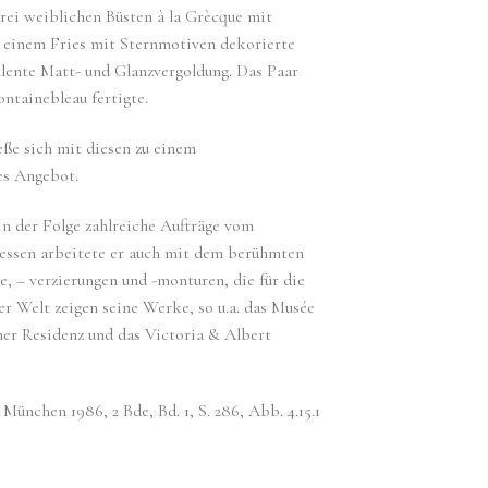
drei weiblichen Büsten à la Grècque mit
 einem Fries mit Sternmotiven dekorierte
llente Matt- und Glanzvergoldung. Das Paar
ntainebleau fertigte.
ße sich mit diesen zu einem
es Angebot.
 in der Folge zahlreiche Aufträge vom
dessen arbeitete er auch mit dem berühmten
, – verzierungen und -monturen, die für die
 Welt zeigen seine Werke, so u.a. das Musée
ner Residenz und das Victoria & Albert
nchen 1986, 2 Bde, Bd. 1, S. 286, Abb. 4.15.1