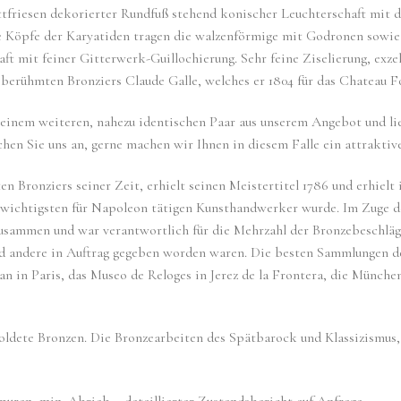
attfriesen dekorierter Rundfuß stehend konischer Leuchterschaft mit 
 Köpfe der Karyatiden tragen die walzenförmige mit Godronen sowie
ft mit feiner Gitterwerk-Guillochierung. Sehr feine Ziselierung, exze
berühmten Bronziers Claude Galle, welches er 1804 für das Chateau Fo
einem weiteren, nahezu identischen Paar aus unserem Angebot und lie
hen Sie uns an, gerne machen wir Ihnen in diesem Falle ein attraktiv
en Bronziers seiner Zeit, erhielt seinen Meistertitel 1786 und erhielt
er wichtigsten für Napoleon tätigen Kunsthandwerker wurde. Im Zuge 
zusammen und war verantwortlich für die Mehrzahl der Bronzebeschläge
d andere in Auftrag gegeben worden waren. Die besten Sammlungen der
 in Paris, das Museo de Reloges in Jerez de la Frontera, die Münche
ldete Bronzen. Die Bronzearbeiten des Spätbarock und Klassizismus, Mü