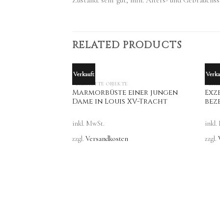
Zustand: sehr gut, min. Alters- und Gebrauchss
RELATED PRODUCTS
Verkauft
Verka
OUT OF STOCK
VERKAUFTE OBJEKTE
VERK
Marmorbüste einer jungen
Exz
Dame in Louis XV-Tracht
bez
inkl. MwSt.
inkl.
zzgl.
Versandkosten
zzgl.