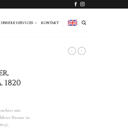
UNSERE SERVICES
KONTAKT
r,
. 1820
euchter mit
ldeter Bronze in
815),