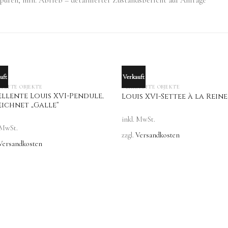
puren, min. Abrieb – detaillierter Zustandsbericht auf Anfrage
uft
Verkauft
OUT OF STOCK
OUT OF STOCK
AUFTE OBJEKTE
VERKAUFTE OBJEKTE
ellente Louis XVI-Pendule,
Louis XVI-Settee à la Reine
eichnet „Galle“
inkl. MwSt.
 MwSt.
zzgl.
Versandkosten
Versandkosten