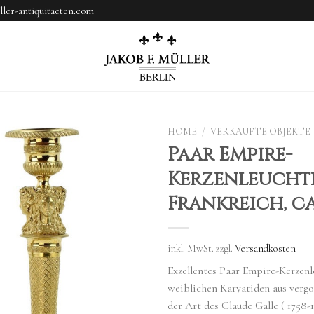
ler-antiquitaeten.com
HOME
/
VERKAUFTE OBJEKTE
Paar Empire-
Kerzenleuchte
Frankreich, ca
inkl. MwSt.
zzgl.
Versandkosten
Exzellentes Paar Empire-Kerzenl
weiblichen Karyatiden aus vergo
der Art des Claude Galle ( 1758-1