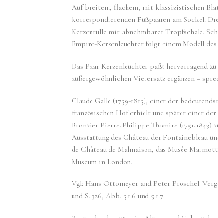
Auf breitem, flachem, mit klassizistischen Bl
korrespondierenden Fußpaaren am Sockel. Die
Kerzentülle mit abnehmbarer Tropfschale. Scha
Empire-Kerzenleuchter folgt einem Modell des 
Das Paar Kerzenleuchter paßt hervorragend zu 
außergewöhnlichen Vierersatz ergänzen – sprec
Claude Galle (1759-1815), einer der bedeutendst
französischen Hof erhielt und später einer d
Bronzier Pierre-Philippe Thomire (1751-1843) 
Ausstattung des Château der Fontainebleau un
de Château de Malmaison, das Musée Marmottan
Museum in London.
Vgl: Hans Ottomeyer and Peter Pröschel: Vergo
und S. 326, Abb. 5.1.6 und 5.1.7.