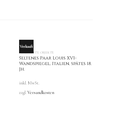
Verkauft
Verkauft
OUT OF STOCK
VERKAUFTE OBJEKTE
Seltenes Paar Louis XVI-
Wandspiegel, Italien, spätes 18.
Jh.
OUT O
inkl. MwSt.
zzgl.
Versandkosten
VERKAUFTE OBJEKTE
Régence-Wands
18. Jh.