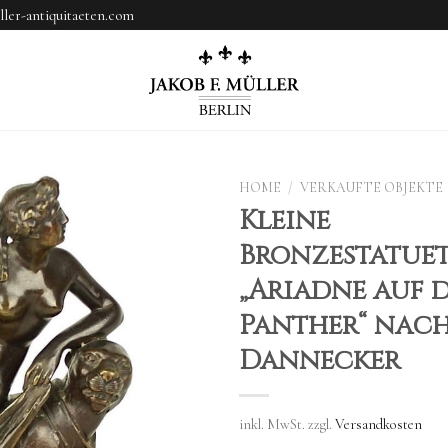
ler-antiquitaeten.com
HOME
/
VERKAUFTE OBJEKTE
Kleine
Bronzestatuet
„Ariadne auf 
Panther“ nac
Dannecker
inkl. MwSt.
zzgl.
Versandkosten