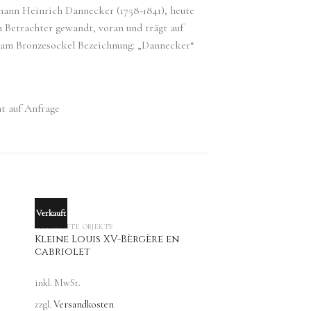
hann Heinrich Dannecker (1758-1841), heute
 Betrachter gewandt, voran und trägt auf
. am Bronzesockel Bezeichnung: „Dannecker“
ht auf Anfrage
Verkauft
OUT OF STOCK
VERKAUFTE OBJEKTE
Kleine Louis XV-Bèrgère en
cabriolet
inkl. MwSt.
zzgl.
Versandkosten