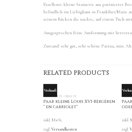
Exzellente kleine Statuette aus patinierter B
befindlich im Liebighaus in Frankfurt/Main: a
seinem Rücken die nackte, auf einem Tuch mit
Ausgesprochen feine Ausformung mit hervorra
Zustand: sehr gut, sehr schöne Patina, min. Al
RELATED PRODUCTS
Verkauft
Verkau
F STOCK
OUT OF STOCK
VERKAUFTE OBJEKTE
VERKA
Louis XVI-
Paar kleine Louis XVI-Bèrgèren
Paa
, ca. 1780
“ en cabriolet“
ode
inkl. MwSt.
inkl.
zzgl.
Versandkosten
zzgl.
V