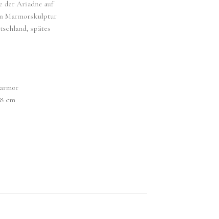
e der Ariadne auf
en Marmorskulptur
tschland, spätes
Marmor
 8 cm