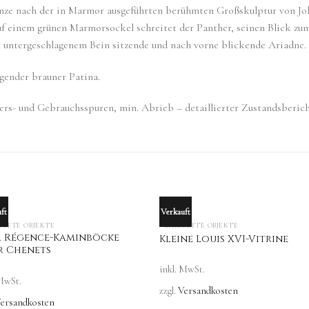
ronze nach der in Marmor ausgeführten berühmten Großskulptur von Jo
uf einem grünen Marmorsockel schreitet der Panther, seinen Blick zum
 untergeschlagenem Bein sitzende und nach vorne blickende Ariadne
gender brauner Patina.
ters- und Gebrauchsspuren, min. Abrieb – detaillierter Zustandsberic
ft
Verkauft
OUT OF STOCK
OUT OF STOCK
UFTE OBJEKTE
VERKAUFTE OBJEKTE
r Régence-Kaminböcke
Kleine Louis XVI-Vitrine
r Chenets
inkl. MwSt.
 MwSt.
zzgl.
Versandkosten
ersandkosten