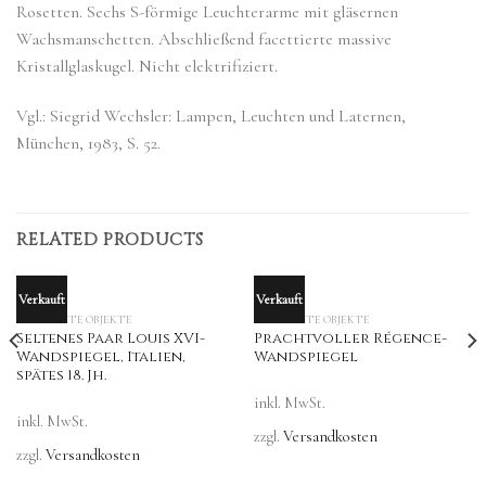
Rosetten. Sechs S-förmige Leuchterarme mit gläsernen
Wachsmanschetten. Abschließend facettierte massive
Kristallglaskugel. Nicht elektrifiziert.
Vgl.: Siegrid Wechsler: Lampen, Leuchten und Laternen,
München, 1983, S. 52.
RELATED PRODUCTS
Verkauft
Verkauft
OUT OF STOCK
OUT OF STOCK
VERKAUFTE OBJEKTE
VERKAUFTE OBJEKTE
Seltenes Paar Louis XVI-
Prachtvoller Régence-
Wandspiegel, Italien,
Wandspiegel
spätes 18. Jh.
inkl. MwSt.
inkl. MwSt.
zzgl.
Versandkosten
zzgl.
Versandkosten