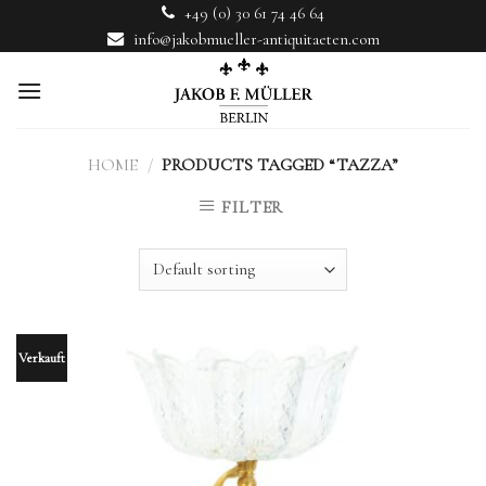
Skip
+49 (0) 30 61 74 46 64
to
info@jakobmueller-antiquitaeten.com
content
HOME
/
PRODUCTS TAGGED “TAZZA”
FILTER
Verkauft