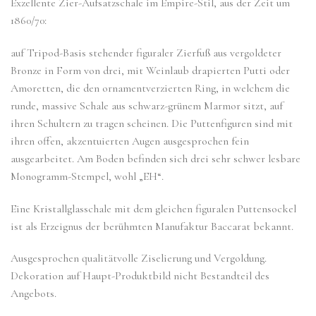
Exzellente Zier-Aufsatzschale im Empire-Stil, aus der Zeit um
1860/70:
auf Tripod-Basis stehender figuraler Zierfuß aus vergoldeter
Bronze in Form von drei, mit Weinlaub drapierten Putti oder
Amoretten, die den ornamentverzierten Ring, in welchem die
runde, massive Schale aus schwarz-grünem Marmor sitzt, auf
ihren Schultern zu tragen scheinen. Die Puttenfiguren sind mit
ihren offen, akzentuierten Augen ausgesprochen fein
ausgearbeitet. Am Boden befinden sich drei sehr schwer lesbare
Monogramm-Stempel, wohl „EH“.
Eine Kristallglasschale mit dem gleichen figuralen Puttensockel
ist als Erzeignus der berühmten Manufaktur Baccarat bekannt.
Ausgesprochen qualitätvolle Ziselierung und Vergoldung.
Dekoration auf Haupt-Produktbild nicht Bestandteil des
Angebots.