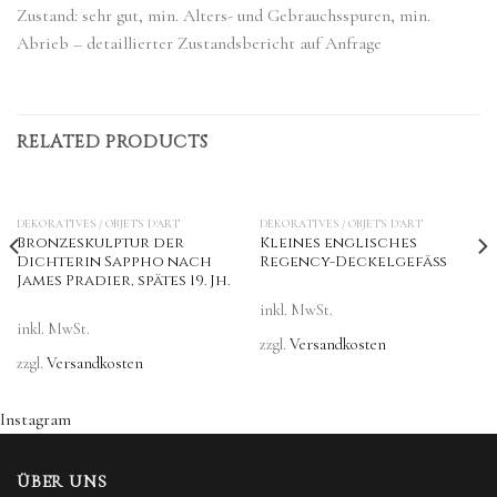
Zustand: sehr gut, min. Alters- und Gebrauchsspuren, min.
Abrieb – detaillierter Zustandsbericht auf Anfrage
RELATED PRODUCTS
DEKORATIVES / OBJETS D'ART
DEKORATIVES / OBJETS D'ART
Bronzeskulptur der
Kleines englisches
Dichterin Sappho nach
Regency-Deckelgefäß
James Pradier, spätes 19. Jh.
inkl. MwSt.
inkl. MwSt.
zzgl.
Versandkosten
zzgl.
Versandkosten
Instagram
ÜBER UNS