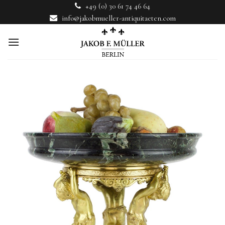
Skip
+49 (0) 30 61 74 46 64
to
info@jakobmueller-antiquitaeten.com
content