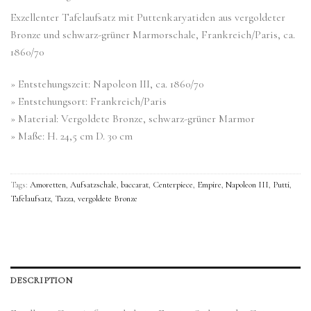
Exzellenter Tafelaufsatz mit Puttenkaryatiden aus vergoldeter
Bronze und schwarz-grüner Marmorschale, Frankreich/Paris, ca.
1860/70
» Entstehungszeit: Napoleon III, ca. 1860/70
» Entstehungsort: Frankreich/Paris
» Material: Vergoldete Bronze, schwarz-grüner Marmor
» Maße: H. 24,5 cm D. 30 cm
Tags:
Amoretten
,
Aufsatzschale
,
baccarat
,
Centerpiece
,
Empire
,
Napoleon III
,
Putti
,
Tafelaufsatz
,
Tazza
,
vergoldete Bronze
DESCRIPTION