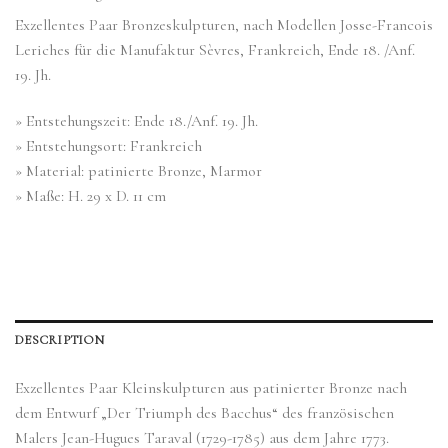
Exzellentes Paar Bronzeskulpturen, nach Modellen Josse-Francois
Leriches für die Manufaktur Sèvres, Frankreich, Ende 18. /Anf.
19. Jh.
» Entstehungszeit: Ende 18./Anf. 19. Jh.
» Entstehungsort: Frankreich
» Material: patinierte Bronze, Marmor
» Maße: H. 29 x D. 11 cm
DESCRIPTION
Exzellentes Paar Kleinskulpturen aus patinierter Bronze nach
dem Entwurf „Der Triumph des Bacchus“ des französischen
Malers Jean-Hugues Taraval (1729-1785) aus dem Jahre 1773.