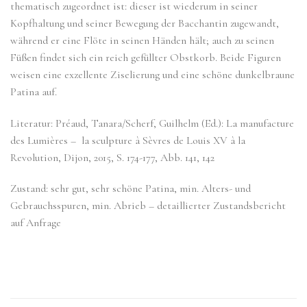
thematisch zugeordnet ist: dieser ist wiederum in seiner
Kopfhaltung und seiner Bewegung der Bacchantin zugewandt,
während er eine Flöte in seinen Händen hält; auch zu seinen
Füßen findet sich ein reich gefüllter Obstkorb. Beide Figuren
weisen eine exzellente Ziselierung und eine schöne dunkelbraune
Patina auf.
Literatur: Préaud, Tanara/Scherf, Guilhelm (Ed.): La manufacture
des Lumières – la sculpture à Sèvres de Louis XV à la
Revolution, Dijon, 2015, S. 174-177, Abb. 141, 142
Zustand: sehr gut, sehr schöne Patina, min. Alters- und
Gebrauchsspuren, min. Abrieb – detaillierter Zustandsbericht
auf Anfrage