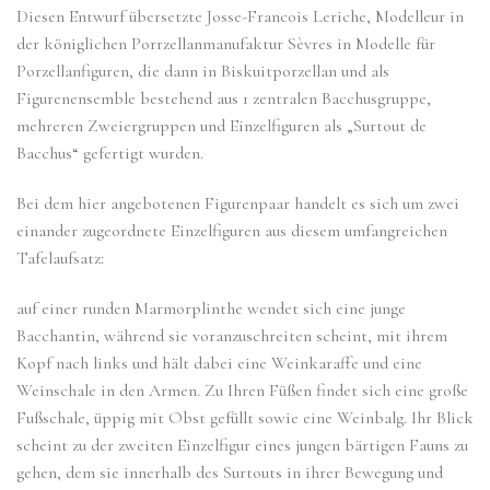
Diesen Entwurf übersetzte Josse-Francois Leriche, Modelleur in
der königlichen Porrzellanmanufaktur Sèvres in Modelle für
Porzellanfiguren, die dann in Biskuitporzellan und als
Figurenensemble bestehend aus 1 zentralen Bacchusgruppe,
mehreren Zweiergruppen und Einzelfiguren als „Surtout de
Bacchus“ gefertigt wurden.
Bei dem hier angebotenen Figurenpaar handelt es sich um zwei
einander zugeordnete Einzelfiguren aus diesem umfangreichen
Tafelaufsatz:
auf einer runden Marmorplinthe wendet sich eine junge
Bacchantin, während sie voranzuschreiten scheint, mit ihrem
Kopf nach links und hält dabei eine Weinkaraffe und eine
Weinschale in den Armen. Zu Ihren Füßen findet sich eine große
Fußschale, üppig mit Obst gefüllt sowie eine Weinbalg. Ihr Blick
scheint zu der zweiten Einzelfigur eines jungen bärtigen Fauns zu
gehen, dem sie innerhalb des Surtouts in ihrer Bewegung und