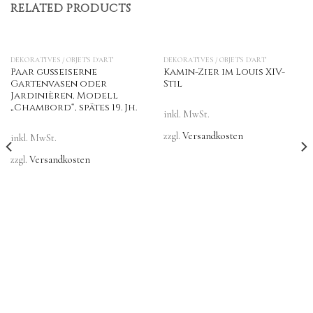
RELATED PRODUCTS
DEKORATIVES / OBJETS D'ART
DEKORATIVES / OBJETS D'ART
Paar gußeiserne
Kamin-Zier im Louis XIV-
Gartenvasen oder
Stil
Jardinièren, Modell
„Chambord“, spätes 19. Jh.
inkl. MwSt.
zzgl.
Versandkosten
inkl. MwSt.
zzgl.
Versandkosten