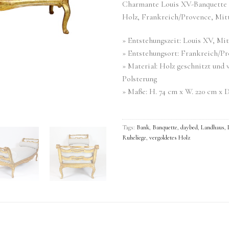
Charmante Louis XV-Banquette 
Holz, Frankreich/Provence, Mitte
» Entstehungszeit: Louis XV, Mitt
» Entstehungsort: Frankreich/P
» Material: Holz geschnitzt und 
Polsterung
» Maße: H. 74 cm x W. 220 cm x 
Tags:
Bank
,
Banquette
,
daybed
,
Landhaus
,
Ruheliege
,
vergoldetes Holz