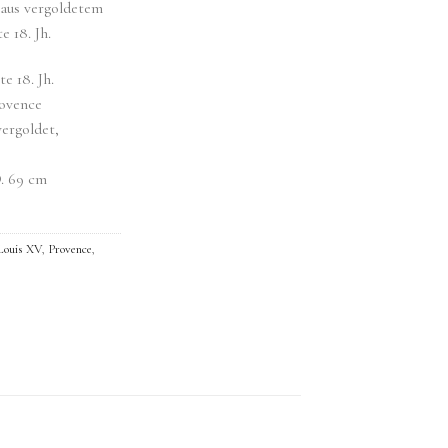
aus vergoldetem
 18. Jh.
e 18. Jh.
rovence
vergoldet,
D. 69 cm
Louis XV
,
Provence
,