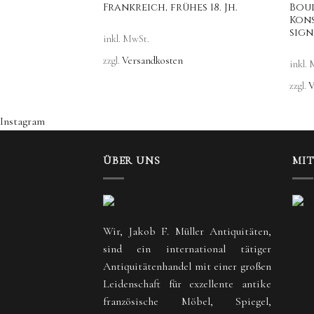
n, sog.
Frankreich, frühes 18. Jh.
Bou
e 18. Jh.
Kons
sign.
inkl. MwSt.
zzgl.
Versandkosten
inkl.
zzgl.
V
Instagram
ÜBER UNS
MI
Wir, Jakob F. Müller Antiquitäten,
sind ein international tätiger
Antiquitätenhandel mit einer großen
Leidenschaft für exzellente antike
französische Möbel, Spiegel,