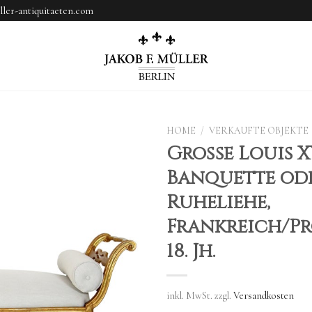
ler-antiquitaeten.com
HOME
/
VERKAUFTE OBJEKTE
Große Louis X
Banquette od
Ruheliehe,
Frankreich/Pr
18. Jh.
inkl. MwSt.
zzgl.
Versandkosten