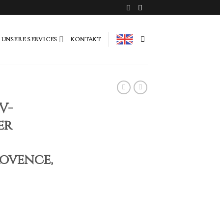
UNSERE SERVICES
KONTAKT
V-
er
ovence,