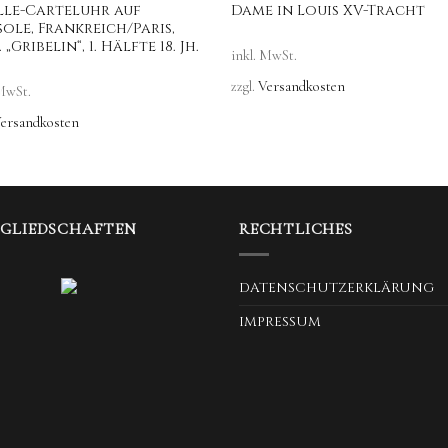
lle-Carteluhr auf
Dame in Louis XV-Tracht
ole, Frankreich/Paris,
 „Gribelin“, 1. Hälfte 18. Jh.
inkl. MwSt.
zzgl.
Versandkosten
 MwSt.
ersandkosten
TGLIEDSCHAFTEN
RECHTLICHES
DATENSCHUTZERKLÄRUNG
IMPRESSUM