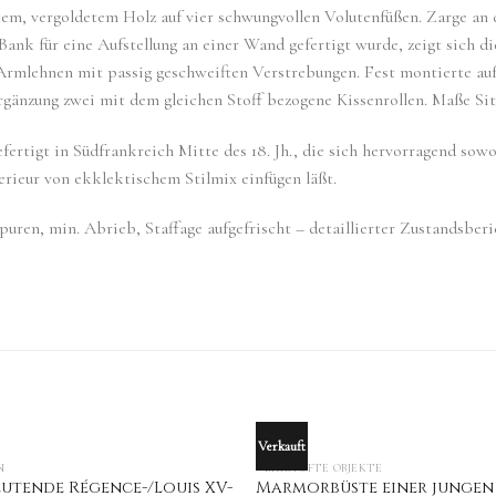
em, vergoldetem Holz auf vier schwungvollen Volutenfüßen. Zarge an d
ank für eine Aufstellung an einer Wand gefertigt wurde, zeigt sich d
rmlehnen mit passig geschweiften Verstrebungen. Fest montierte aufg
änzung zwei mit dem gleichen Stoff bezogene Kissenrollen. Maße Sitzflä
ertigt in Südfrankreich Mitte des 18. Jh., die sich hervorragend sowo
terieur von ekklektischem Stilmix einfügen läßt.
puren, min. Abrieb, Staffage aufgefrischt – detaillierter Zustandsber
Verkauft
OUT OF STOCK
N
VERKAUFTE OBJEKTE
utende Régence-/Louis XV-
Marmorbüste einer jungen