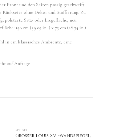
er Front und den Seiten passig geschweift,
ie Rückseite ohne Dekor und Staffierung. Zu
epolsterte Sitz- oder Liegefläche, neu
che: 150 cm (59.05 in. ) x 73 cm (28.74 in.)
hl in ein klassisches Ambiente, eine
icht auf Anfrage
SPIEGEL
Großer Louis XVI-Wandspiegel,