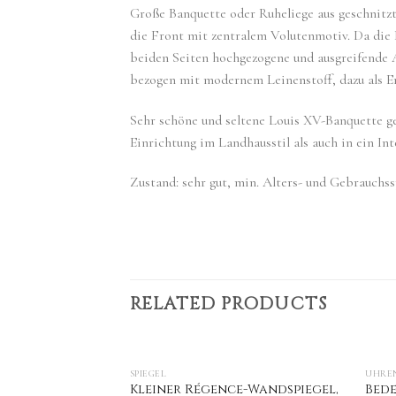
Große Banquette oder Ruheliege aus geschnitzt
die Front mit zentralem Volutenmotiv. Da die B
beiden Seiten hochgezogene und ausgreifende A
bezogen mit modernem Leinenstoff, dazu als Erg
Sehr schöne und seltene Louis XV-Banquette gef
Einrichtung im Landhausstil als auch in ein In
Zustand: sehr gut, min. Alters- und Gebrauchss
RELATED PRODUCTS
F STOCK
SPIEGEL
UHRE
Louis XV-
Kleiner Régence-Wandspiegel,
Bede