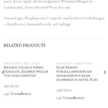
unter deren Ägide auf den folgenden Weltausstellungen in
London 1862, Paris 1867 und Wien 1873 aus.
Zustand: gut, Bleiglasur mit Craquelée und leichten Verfärbungen
– detaillierter Zustandsbericht auf Anfrage
RELATED PRODUCTS
DEKORATIVES / OBJETS D'ART
DEKORATIVES / OBJETS D'ART
Bilhaut, George Henri:
Paar Biskuit-
Gemälde „Kleiner Weiler
Porzellanvasen auf
vor dem Gewitter“
separaten Sockeln,
Frankreich, Mitte 18. Jh.
inkl. MwSt.
inkl. MwSt.
zzgl.
Versandkosten
zzgl.
Versandkosten