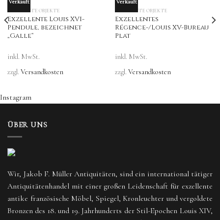
Verkauft
Verkauft
OUT OF STOCK
OUT OF STOCK
VERKAUFTE OBJEKTE
VERKAUFTE OBJEKTE
Exzellente Louis XVI-
Exzellentes
Pendule, bezeichnet
Régence-/Louis XV-Bureau
„Galle“
Plat
inkl. MwSt.
inkl. MwSt.
zzgl.
Versandkosten
zzgl.
Versandkosten
Instagram
ÜBER UNS
Wir, Jakob F. Müller Antiquitäten, sind ein international tätiger
Antiquitätenhandel mit einer großen Leidenschaft für exzellente
antike französische Möbel, Spiegel, Kronleuchter und vergoldete
Bronzen des 18. und 19. Jahrhunderts der Stil-Epochen Louis XIV,