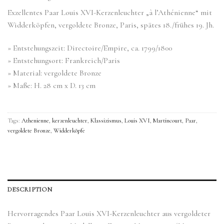
Exzellentes Paar Louis XVI-Kerzenleuchter „à l’Athénienne“ mit
Widderköpfen, vergoldete Bronze, Paris, spätes 18./frühes 19. Jh.
» Entstehungszeit: Directoire/Empire, ca. 1799/1800
» Entstehungsort: Frankreich/Paris
» Material: vergoldete Bronze
» Maße: H. 28 cm x D. 13 cm
Tags:
Athenienne
,
kerzenleuchter
,
Klassizismus
,
Louis XVI
,
Martincourt
,
Paar
,
vergoldete Bronze
,
Widderköpfe
DESCRIPTION
Hervorragendes Paar Louis XVI-Kerzenleuchter aus vergoldeter