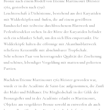
Bronze nach einem Modell von Etienne Martincourt (Meister
1762, gestorben nach 1791):
Leuchterschaft à l’Athénienne, bestehend aus drei Karyatiden
mit Widderköpfen und -hufen, die auf einem gewölbten
Rundsockel mit teilweise durchbrochenem Blattwerk und
Perlenfriesdekor stehen. In der Mitte der Karyatiden befindet
sich ein schlanker Schaft, um den sich Efeu emporrankt. Die
Widderköpfe halten die eiförmige mit Akanthusblattwerk
reliefierte Kerzentülle mit abnehmbarer Tropfschale.
Sehr seltenes Paar von herorragender Qualität der Ziselierung
und schöner, lebendiger Vergoldung mit matten und polierten
Partien.
Nachdem Etienne Martincourt 1762 Meister geworden war,
wurde er in die Académie de Saint-Luc aufgenommen, die Zunft
der Maler und Bildhauer. Die Mitgliedschaft in der Gilde der
Bronzegießer und in der Académie erlaubt es Martincourt,
Objekte aus vergoldeter Bronze sowohl zu entwerfen als auch