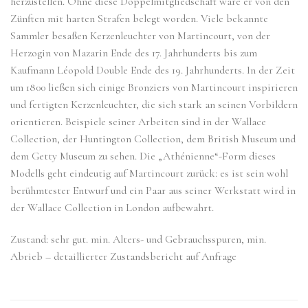
herzustellen. Ohne diese Doppelmitgliedschaft wäre er von den
Zünften mit harten Strafen belegt worden. Viele bekannte
Sammler besaßen Kerzenleuchter von Martincourt, von der
Herzogin von Mazarin Ende des 17. Jahrhunderts bis zum
Kaufmann Léopold Double Ende des 19. Jahrhunderts. In der Zeit
um 1800 ließen sich einige Bronziers von Martincourt inspirieren
und fertigten Kerzenleuchter, die sich stark an seinen Vorbildern
orientieren. Beispiele seiner Arbeiten sind in der Wallace
Collection, der Huntington Collection, dem British Museum und
dem Getty Museum zu sehen. Die „Athénienne“-Form dieses
Modells geht eindeutig auf Martincourt zurück: es ist sein wohl
berühmtester Entwurf und ein Paar aus seiner Werkstatt wird in
der Wallace Collection in London aufbewahrt.
Zustand: sehr gut. min. Alters- und Gebrauchsspuren, min.
Abrieb – detaillierter Zustandsbericht auf Anfrage