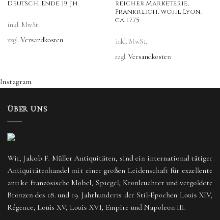
Deutsch, Ende 19. Jh.
reicher Marketerie,
Frankreich, wohl Lyon,
ca. 1775
inkl. MwSt.
zzgl.
Versandkosten
inkl. MwSt.
zzgl.
Versandkosten
Instagram
ÜBER UNS
Wir, Jakob F. Müller Antiquitäten, sind ein international tätiger
Antiquitätenhandel mit einer großen Leidenschaft für exzellente
antike französische Möbel, Spiegel, Kronleuchter und vergoldete
Bronzen des 18. und 19. Jahrhunderts der Stil-Epochen Louis XIV,
Régence, Louis XV, Louis XVI, Empire und Napoleon III.