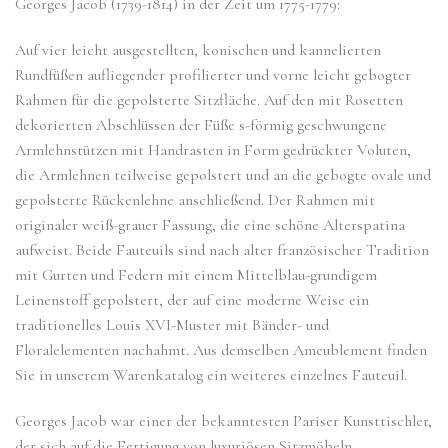
Georges Jacob (1739-1814) in der Zeit um 1775-1779:
Auf vier leicht ausgestellten, konischen und kannelierten
Rundfüßen aufliegender profilierter und vorne leicht gebogter
Rahmen für die gepolsterte Sitzfläche. Auf den mit Rosetten
dekorierten Abschlüssen der Füße s-förmig geschwungene
Armlehnstützen mit Handrasten in Form gedrückter Voluten,
die Armlehnen teilweise gepolstert und an die gebogte ovale und
gepolsterte Rückenlehne anschließend. Der Rahmen mit
originaler weiß-grauer Fassung, die eine schöne Alterspatina
aufweist. Beide Fauteuils sind nach alter französischer Tradition
mit Gurten und Federn mit einem Mittelblau-grundigem
Leinenstoff gepolstert, der auf eine moderne Weise ein
traditionelles Louis XVI-Muster mit Bänder- und
Floralelementen nachahmt. Aus demselben Ameublement finden
Sie in unserem Warenkatalog ein weiteres einzelnes Fauteuil.
Georges Jacob war einer der bekanntesten Pariser Kunsttischler,
der sich auf die Fertigung von luxuriösen Sitzmöbeln