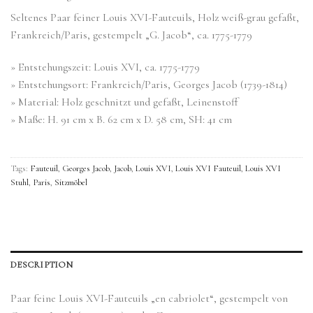
Seltenes Paar feiner Louis XVI-Fauteuils, Holz weiß-grau gefaßt,
Frankreich/Paris, gestempelt „G. Jacob“, ca. 1775-1779
» Entstehungszeit: Louis XVI, ca. 1775-1779
» Entstehungsort: Frankreich/Paris, Georges Jacob (1739-1814)
» Material: Holz geschnitzt und gefaßt, Leinenstoff
» Maße: H. 91 cm x B. 62 cm x D. 58 cm, SH: 41 cm
Tags:
Fauteuil
,
Georges Jacob
,
Jacob
,
Louis XVI
,
Louis XVI Fauteuil
,
Louis XVI
Stuhl
,
Paris
,
Sitzmöbel
DESCRIPTION
Paar feine Louis XVI-Fauteuils „en cabriolet“, gestempelt von