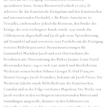
spezialisiert hatte. Seinen Meistertitel erhielt er 1765. Er
arbeitete für das französische Königshaus und den französischen
und internationalen Hochadel, z. für Marie-Antoinette in
Versailles, insbesondere jedoch für Monsieur, den Bruder des
Königs, der sein wichtigster Kunde wurde. 1791 wurde das
Gildensystem abgeschafft und Jacob gab seine Spezialisierung
auf Sitzmöbel auf und erweiterte sein Portfolio um die Fertigung
weiterer Möbeltypen sowie Bronzemontierrungen für
Luxusmöbel. Nachdem Jacob und sein Unternehmen die
Revolution mit Unterstützung des Malers Jacques Louis David
überstanden hatte, zog er sich 1796 zurück und überließ seine
Werkstatt seinen beiden Söhnen Georges II. Und François-
Honoré-Georges Jacob-Desmalter, bekannt als Jacob Frères. Die
Werkstatt Jakobs wurde Möbellieferant des französischen
Consulat und in der Folge von Kaiser Napoleon. Die Werke von
Jacob werden in den wichtigsten internationalen Museen und
Sammlungen ausgestellt, darunter in den Schlössern von
Chantilly und Fontainebleau, im Louvre und im Musée des Arts